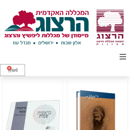
0
₪
0