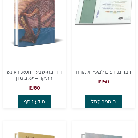
דברים: דפים למעיין ולמורה
דוד ובת-שבע החטא, העונש
והתיקון – יעקב מדן
₪
50
₪
60
הוספה לסל
מידע נוסף