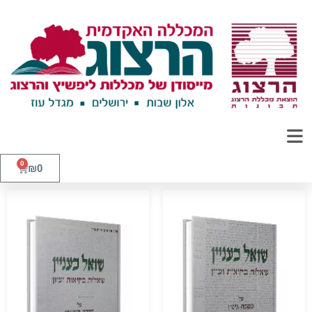
0
₪
0